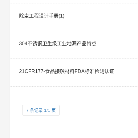
除尘工程设计手册(1)
304不锈钢卫生级工业地漏产品特点
21CFR177-食品接触材料FDA标准检测认证
7 条记录 1/1 页