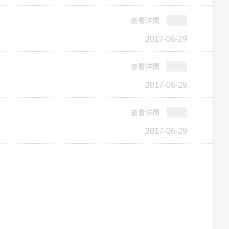
查看详情
2017-06-29
查看详情
2017-06-29
查看详情
2017-06-29